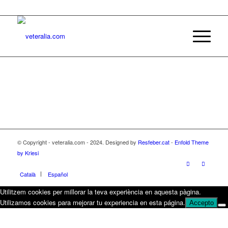
© Copyright - veteralia.com - 2024. Designed by
Resfeber.cat
-
Enfold Theme
by Kriesi
Català
Español
Utilitzem cookies per millorar la teva experiència en aquesta pàgina.
Utilizamos cookies para mejorar tu experiencia en esta página.
Accepto