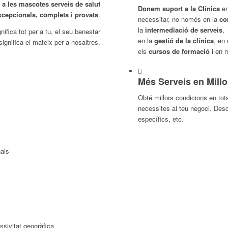
a les mascotes serveis de salut
Donem suport a la Clínica
en
xcepcionals, complets i provats
.
necessitar, no només en la
co
la
intermediació de serveis
,
ifica tot per a tu, el seu benestar
en la
gestió de la clínica
, en
significa el mateix per a nosaltres.
els
cursos de formació
i en m
Més Serveis en Mill
Obté millors condicions en tot
necessites al teu negoci. Des
específics, etc.
nals
ssivitat geogràfica