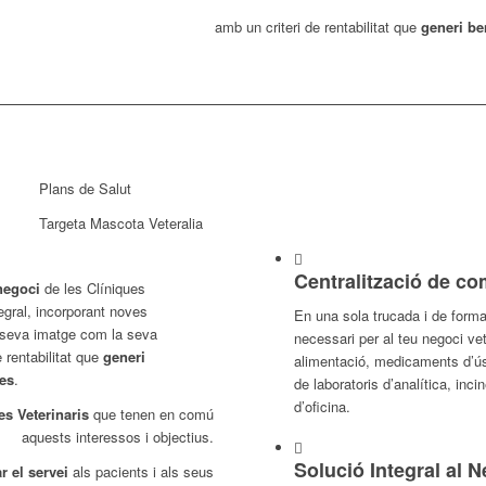
amb un criteri de rentabilitat que
generi be
Plans de Salut
Targeta Mascota Veteralia
Centralització de c
negoci
de les Clíniques
tegral, incorporant noves
En una sola trucada i de forma
la seva imatge com la seva
necessari per al teu negoci ve
 rentabilitat que
generi
alimentació, medicaments d’ús c
es
.
de laboratoris d’analítica, inci
d’oficina.
es Veterinaris
que tenen en comú
aquests interessos i objectius.
Solució Integral al 
 el servei
als pacients i als seus