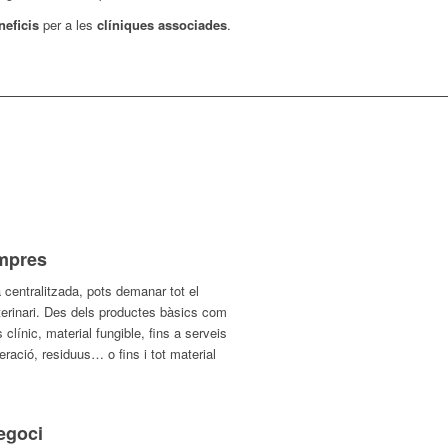
neficis
per a les
clíniques associades
.
ompres
 centralitzada, pots demanar tot el
terinari. Des dels productes bàsics com
línic, material fungible, fins a serveis
neració, residuus… o fins i tot material
Negoci