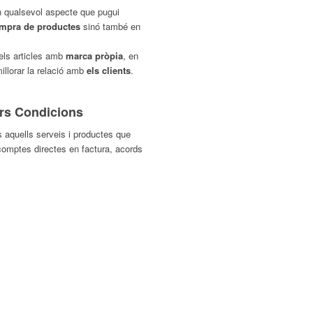
 qualsevol aspecte que pugui
mpra de productes
sinó també en
 els articles amb
marca pròpia
, en
illorar la relació amb
els clients
.
ors Condicions
s aquells serveis i productes que
comptes directes en factura, acords