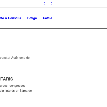
nfo & Consells
Botiga
Català
niversitat Autònoma de
TARIS
cursos, congressos
ial interès en l’àrea de