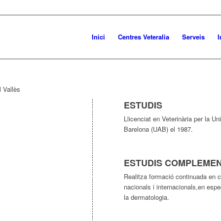
Inici
Centres Veteralia
Serveis
I
ESTUDIS
Llicenciat en Veterinària per la U
Barelona (UAB) el 1987.
ESTUDIS COMPLEMEN
Realitza formació continuada en 
nacionals i internacionals,en espec
la dermatologia.