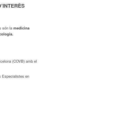
D’INTERÈS
s són la
medicina
cologia.
Barcelona (COVB) amb el
s Especialistes en