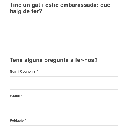
Tinc un gat i estic embarassada: què
haig de fer?
Tens alguna pregunta a fer-nos?
Nom i Cognoms
*
E-Mail
*
Població
*