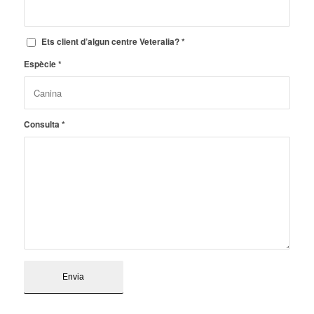
Ets client d’algun centre Veteralia?
*
Espècie
*
Consulta
*