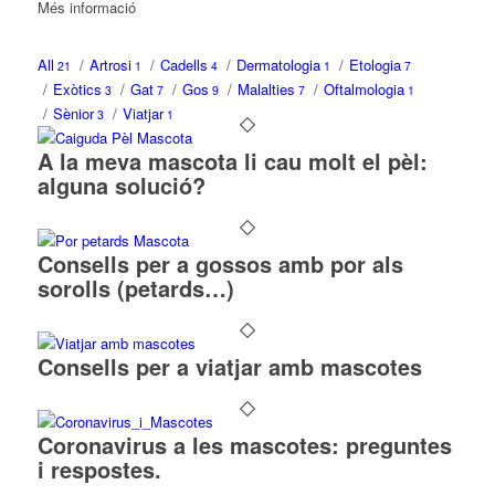
Més informació
All
/
Artrosi
/
Cadells
/
Dermatologia
/
Etologia
21
1
4
1
7
/
Exòtics
/
Gat
/
Gos
/
Malalties
/
Oftalmologia
3
7
9
7
1
/
Sènior
/
Viatjar
3
1
A la meva mascota li cau molt el pèl:
alguna solució?
Consells per a gossos amb por als
sorolls (petards…)
Consells per a viatjar amb mascotes
Coronavirus a les mascotes: preguntes
i respostes.