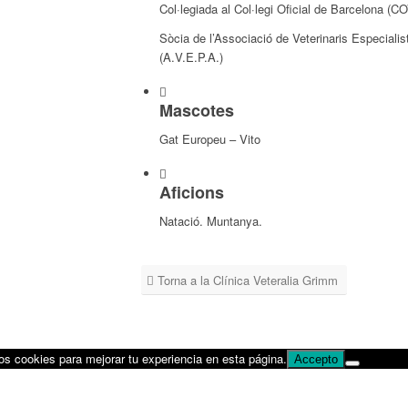
Col·legiada al Col·legi Oficial de Barcelona (
Sòcia de l’Associació de Veterinaris Especiali
(A.V.E.P.A.)
Mascotes
Gat Europeu – Vito
Aficions
Natació. Muntanya.
Torna a la Clínica Veteralia Grimm
mos cookies para mejorar tu experiencia en esta página.
Accepto