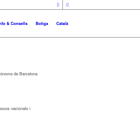
nfo & Consells
Botiga
Català
Autònoma de Barcelona
essos nacionals i