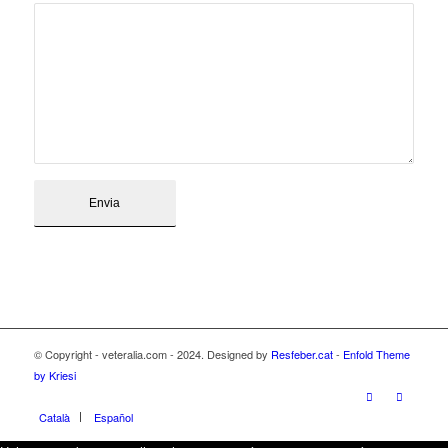
© Copyright - veteralia.com - 2024. Designed by
Resfeber.cat
-
Enfold Theme
by Kriesi
Català
Español