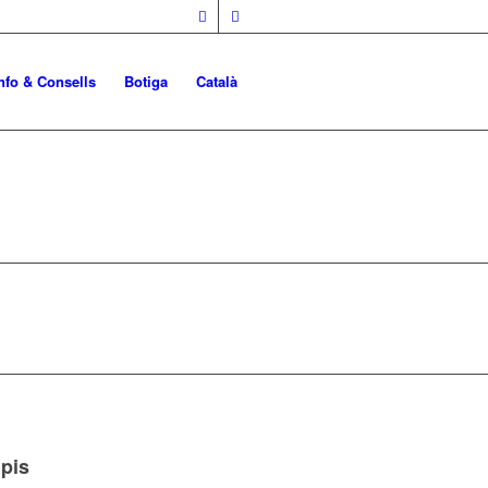
nfo & Consells
Botiga
Català
ipis