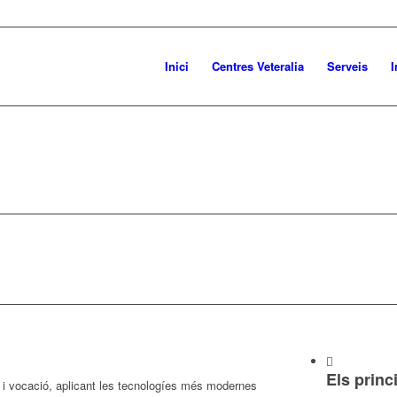
Inici
Centres Veteralia
Serveis
I
Els princ
i vocació, aplicant les tecnologíes més modernes