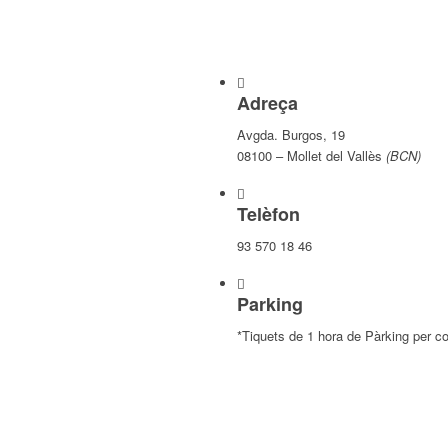
Adreça
Avgda. Burgos, 19
08100 – Mollet del Vallès
(BCN)
Telèfon
93 570 18 46
Parking
*Tiquets de 1 hora de Pàrking per c