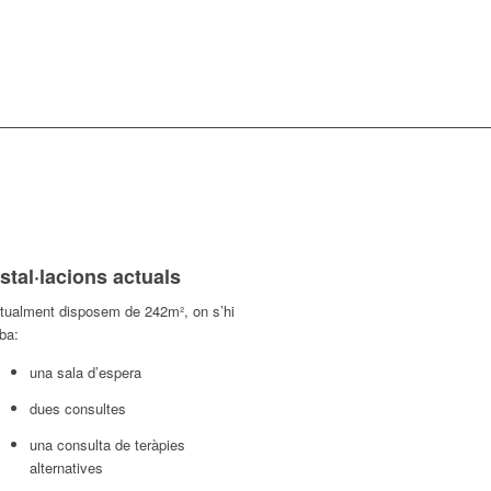
nstal·lacions actuals
tualment disposem de 242m², on s’hi
oba:
una sala d’espera
dues consultes
una consulta de teràpies
alternatives