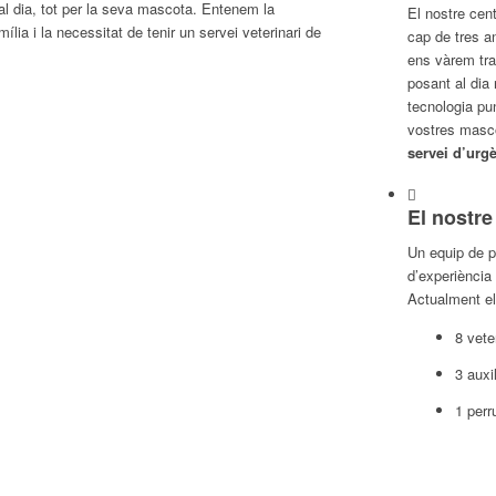
l dia, tot per la seva mascota. Entenem la
El nostre cent
lia i la necessitat de tenir un servei veterinari de
cap de tres any
ens vàrem tras
posant al dia
tecnologia pun
vostres masco
servei d’urg
El nostre
Un equip de 
d’experiència 
Actualment el
8 vete
3 auxil
1 perr