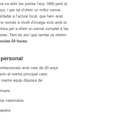
re va obrir les portes l’any 1990 però al
s, i per tal d’oferir un millor servei,
lladar a l’actual local, que hem anat
 no només a nivell d’imatge sinó amb la
tera per a oferir un servei complet a les
tes. Tant és així que també us oferim
ències 24 hores
.
 personal
professionals amb més de 20 anys
són el nostre principal valor.
 nostre equip disposa de:
rinaris
iar veterinària
uquera