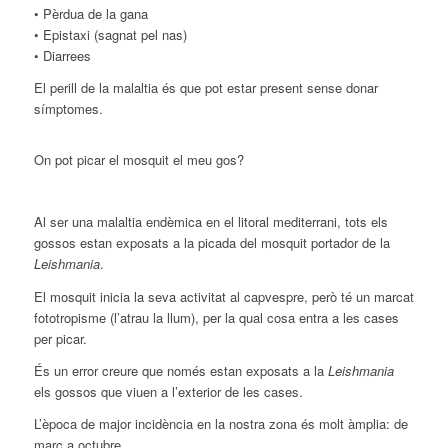
• Pèrdua de la gana
• Epistaxi (sagnat pel nas)
• Diarrees
El perill de la malaltia és que pot estar present sense donar
símptomes.
On pot picar el mosquit el meu gos?
Al ser una malaltia endèmica en el litoral mediterrani, tots els
gossos estan exposats a la picada del mosquit portador de la
Leishmania
.
El mosquit inicia la seva activitat al capvespre, però té un marcat
fototropisme (l’atrau la llum), per la qual cosa entra a les cases
per picar.
És un error creure que només estan exposats a la
Leishmania
els gossos que viuen a l’exterior de les cases.
L’època de major incidència en la nostra zona és molt àmplia: de
març a octubre.