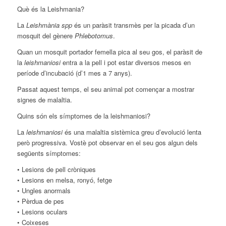
Què és la Leishmania?
La
Leishmània spp
és un paràsit transmès per la picada d’un
mosquit del gènere
Phlebotomus
.
Quan un mosquit portador femella pica al seu gos, el paràsit de
la
leishmaniosi
entra a la pell i pot estar diversos mesos en
període d’incubació (d’1 mes a 7 anys).
Passat aquest temps, el seu animal pot començar a mostrar
signes de malaltia.
Quins són els símptomes de la leishmaniosi?
La
leishmaniosi
és una malaltia sistèmica greu d’evolució lenta
però progressiva. Vostè pot observar en el seu gos algun dels
següents símptomes:
• Lesions de pell cròniques
• Lesions en melsa, ronyó, fetge
• Ungles anormals
• Pèrdua de pes
• Lesions oculars
• Coixeses