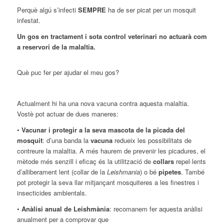
Perquè algú s’infecti
SEMPRE
ha de ser picat per un mosquit
infestat.
Un gos en tractament i sota control veterinari no actuarà com
a reservori de la malaltia.
Què puc fer per ajudar el meu gos?
Actualment hi ha una nova vacuna contra aquesta malaltia.
Vostè pot actuar de dues maneres:
•
Vacunar i protegir a la seva mascota de la picada del
mosquit
: d’una banda la
vacuna
redueix les possibilitats de
contreure la malaltia. A més haurem de prevenir les picadures, el
mètode més senzill i eficaç és la utilització de
collars
repel·lents
d’alliberament lent (collar de la
Leishmania
) o bé
pipetes
. També
pot protegir la seva llar mitjançant mosquiteres a les finestres i
insecticides ambientals.
•
Anàlisi anual de Leishmània
: recomanem fer aquesta anàlisi
anualment per a comprovar que