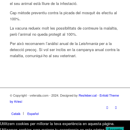
el seu animal està lliure de la infestació.
Cap mètode preventiu contra la picada del mosquit és efectiu al
100%.
La vacuna redueix molt les possibilitats de contreure la malaltia,
però l’animal no queda protegit al 100%.
Per això recomanem l’anàlisi anual de la
Leishmania
per a la
detecció precoç. Si vol ser inclòs en la campanya anual contra la
malaltia, comuniqui-ho al seu veterinari.
© Copyright - veteralia.com - 2024. Designed by
Resfeber.cat
-
Enfold Theme
by Kriesi
Català
Español
Utilitzem cookies per millorar la teva experiència en aquesta pàgina.
Utilizamos cookies para mejorar tu experiencia en esta página.
Accepto