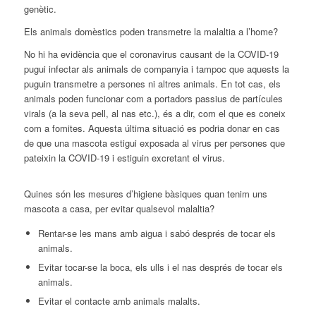
genètic.
Els animals domèstics poden transmetre la malaltia a l’home?
No hi ha evidència que el coronavirus causant de la COVID-19
pugui infectar als animals de companyia i tampoc que aquests la
puguin transmetre a persones ni altres animals. En tot cas, els
animals poden funcionar com a portadors passius de partícules
virals (a la seva pell, al nas etc.), és a dir, com el que es coneix
com a fomites. Aquesta última situació es podria donar en cas
de que una mascota estigui exposada al virus per persones que
pateixin la COVID-19 i estiguin excretant el virus.
Quines són les mesures d’higiene bàsiques quan tenim uns
mascota a casa, per evitar qualsevol malaltia?
Rentar-se les mans amb aigua i sabó després de tocar els
animals.
E
vitar tocar-se la boca, els ulls i el nas després de tocar els
animals.
Evitar el contacte amb animals malalts.