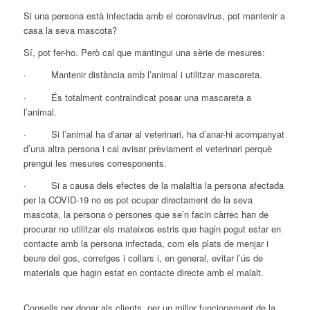
Si una persona està infectada amb el coronavirus, pot mantenir a
casa la seva mascota?
Sí, pot fer-ho. Però cal que mantingui una sèrie de mesures:
·
Mantenir distància amb l’animal i utilitzar mascareta.
·
És totalment contraindicat posar una mascareta a
l’animal.
·
Si l’animal ha d’anar al veterinari, ha d’anar-hi acompanyat
d’una altra persona i cal avisar prèviament el veterinari perquè
prengui les mesures corresponents.
·
Si a causa dels efectes de la malaltia la persona afectada
per la COVID-19 no es pot ocupar directament de la seva
mascota, la persona o persones que se’n facin càrrec han de
procurar no utilitzar els mateixos estris que hagin pogut estar en
contacte amb la persona infectada, com els plats de menjar i
beure del gos, corretges i collars i, en general, evitar l’ús de
materials que hagin estat en contacte directe amb el malalt.
Consells per donar als clients, per un millor funcionament de la