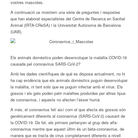
vostres mascotes.
A continuació us mostrem una sèrie de preguntes i respostes
que han elaborat especialistes del Centre de Recerca en Sanitat
Animal (IRTA-CReSA) i la Universitat Autònoma de Barcelona
(UAB).
Els animals domèstics poden desenvolupar la malaltia COVID-19
causada pel coronavirus SARS-CoV-2?
Amb les dades científiques de què es disposa actualment, no hi
ha cap evidència que els animals domèstics puguin desenvolupar
la malaltia, ni tant sols que es puguin infectar amb el virus. Els
gossos i els gats poden patir malalties produïdes per altres tipus
de coronavirus, i aquests no afecten l’ésser humà.
A més, el coronavirus felí així com el que afecta als gossos són
genèticament diferents al coronavirus (SARS-CoV-2) causant de
la COVID-19. De fet, els primers pertanyen al grup dels alfa-
coronavirus mentre que aquest últim és un beta-coronavirus, de
manera que es tracta de virus completament diferents a nivell