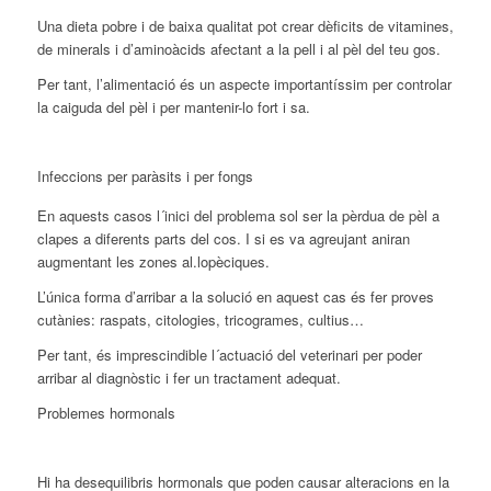
Una dieta pobre i de baixa qualitat pot crear dèficits de vitamines,
de minerals i d’aminoàcids afectant a la pell i al pèl del teu gos.
Per tant, l’alimentació és un aspecte importantíssim per controlar
la caiguda del pèl i per mantenir-lo fort i sa.
Infeccions per paràsits i per fongs
En aquests casos l´inici del problema sol ser la pèrdua de pèl a
clapes a diferents parts del cos. I si es va agreujant aniran
augmentant les zones al.lopèciques.
L’única forma d’arribar a la solució en aquest cas és fer proves
cutànies: raspats, citologies, tricogrames, cultius…
Per tant, és imprescindible l´actuació del veterinari per poder
arribar al diagnòstic i fer un tractament adequat.
Problemes hormonals
Hi ha desequilibris hormonals que poden causar alteracions en la