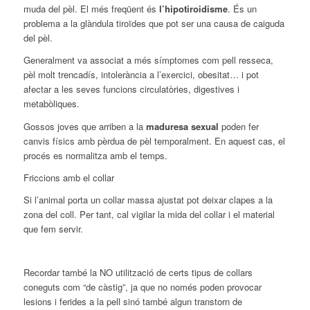
muda del pèl. El més freqüent és
l’hipotiroidisme
. És un
problema a la glàndula tiroïdes que pot ser una causa de caiguda
del pèl.
Generalment va associat a més símptomes com pell resseca,
pèl molt trencadís, intolerància a l’exercici, obesitat… i pot
afectar a les seves funcions circulatòries, digestives i
metabòliques.
Gossos joves que arriben a la
maduresa sexual
poden fer
canvis físics amb pèrdua de pèl temporalment. En aquest cas, el
procés es normalitza amb el temps.
Friccions amb el collar
Si l’animal porta un collar massa ajustat pot deixar clapes a la
zona del coll. Per tant, cal vigilar la mida del collar i el material
que fem servir.
Recordar també la NO utilització de certs tipus de collars
coneguts com “de càstig”, ja que no només poden provocar
lesions i ferides a la pell sinó també algun transtorn de