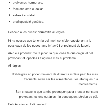
problemes hormonals.
friccions amb el collar.
estrés i ansietat.
predisposició genètica.
Reacció a les puces: dermatitis al.lèrgica.
Hi ha gossos que tenen la pell molt sensible reaccionant a la
pessigada de les puces amb irritació i enrogiment de la pell.
Això els produeix molta picor, la qual cosa fa que caigui el pèl
provocant al.lopècies i s’agreuja més el problema.
Al·lèrgies
D’al·lèrgies en poden haver-hi de diferents motius però les més
freqüents solen ser les alimentàries, les atòpiques o a
medicaments.
Són situacions que també provoquen picor i rascat constant
provocant lesions cutànies i la conseqüent pèrdua de pèl.
Deficiències en l´alimentació