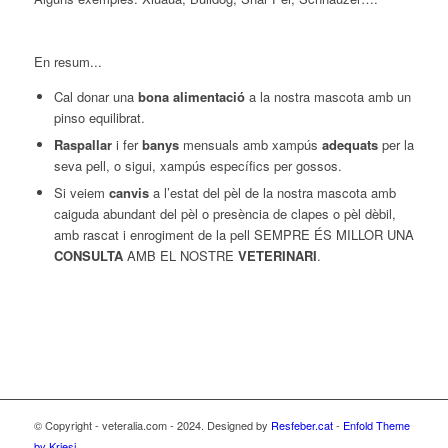
En resum...
Cal donar una
bona alimentació
a la nostra mascota amb un
pinso equilibrat.
Raspallar
i fer
banys
mensuals amb xampús
adequats
per la
seva pell, o sigui, xampús específics per gossos.
Si veiem
canvis
a l’estat del pèl de la nostra mascota amb
caiguda abundant del pèl o presència de clapes o pèl dèbil,
amb rascat i enrogiment de la pell SEMPRE ÉS MILLOR UNA
CONSULTA
AMB EL NOSTRE
VETERINARI
.
© Copyright - veteralia.com - 2024. Designed by
Resfeber.cat
-
Enfold Theme
by Kriesi