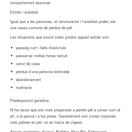
comportament associat.
Estrés i ansietat
Igual que a les persones, el nerviosisme i l’ansietat poden ser
una causa comuna de pèrdua de pèl.
Les situacions que sovint solen produir aquest estrés són:
passeig curt i falta d’estímuls
passar-se moltes hores tancat
canvi de casa
pèrdua d´una persona estimada
abandonament
maltracte
Predisposició genètica
Hi ha races que són més propenses a perdre pèl a zones com al
pit, a la panxa i a les potes. Generalment són zones corporals
més pobres en pèl, no es tracta de clapes.
Alguns exemples: Xiuaua, Bulldog, Shar Pei, Schnauzer….