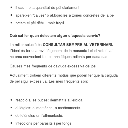
li cau molta quantitat de pèl diàriament.
aparèixen “calves” o al.lopècies a zones concretes de la pell.
notem el pèl dèbil i molt fràgil.
Què cal fer quan detectem algun d’aquests canvis?
La millor solució és
CONSULTAR SEMPRE AL VETERINARI.
L’ideal és fer una revisió general de la mascota i si el veterinari
ho creu convenient fer les analítiques adients per cada cas.
Causes més freqüents de caiguda excessiva del pèl
Actualment trobem diferents motius que poden fer que la caiguda
de pèl sigui excessiva. Les més freqüents són:
reacció a les puces: dermatitis al.lèrgica.
al.lèrgies: alimentàries, a medicaments.
deficiències en l’alimentació.
infeccions per paràsits i per fongs.