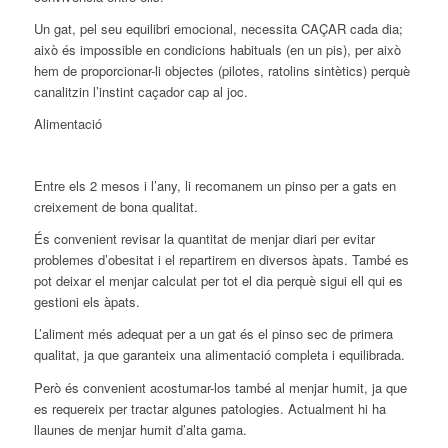
Un gat, pel seu equilibri emocional, necessita CAÇAR cada dia;
això és impossible en condicions habituals (en un pis), per això
hem de proporcionar-li objectes (pilotes, ratolins sintètics) perquè
canalitzin l’instint caçador cap al joc.
Alimentació
Entre els 2 mesos i l’any, li recomanem un pinso per a gats en
creixement de bona qualitat.
És convenient revisar la quantitat de menjar diari per evitar
problemes d’obesitat i el repartirem en diversos àpats. També es
pot deixar el menjar calculat per tot el dia perquè sigui ell qui es
gestioni els àpats.
L’aliment més adequat per a un gat és el pinso sec de primera
qualitat, ja que garanteix una alimentació completa i equilibrada.
Però és convenient acostumar-los també al menjar humit, ja que
es requereix per tractar algunes patologies. Actualment hi ha
llaunes de menjar humit d’alta gama.