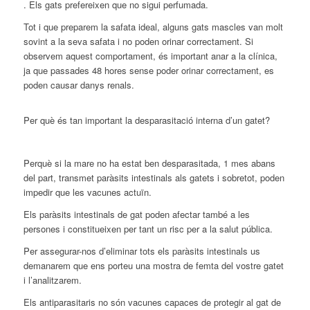
. Els gats prefereixen que no sigui perfumada.
Tot i que preparem la safata ideal, alguns gats mascles van molt
sovint a la seva safata i no poden orinar correctament. Si
observem aquest comportament, és important anar a la clínica,
ja que passades 48 hores sense poder orinar correctament, es
poden causar danys renals.
Per què és tan important la desparasitació interna d’un gatet?
Perquè si la mare no ha estat ben desparasitada, 1 mes abans
del part, transmet paràsits intestinals als gatets i sobretot, poden
impedir que les vacunes actuïn.
Els paràsits intestinals de gat poden afectar també a les
persones i constitueixen per tant un risc per a la salut pública.
Per assegurar-nos d’eliminar tots els paràsits intestinals us
demanarem que ens porteu una mostra de femta del vostre gatet
i l’analitzarem.
Els antiparasitaris no són vacunes capaces de protegir al gat de