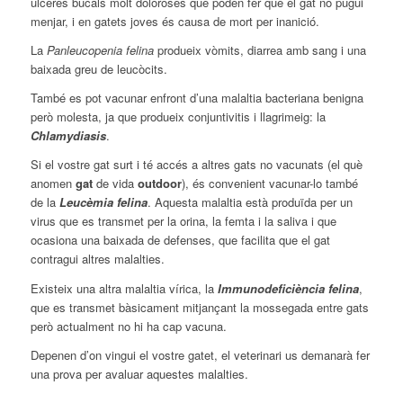
úlceres bucals molt doloroses que poden fer que el gat no pugui
menjar, i en gatets joves és causa de mort per inanició.
La
Panleucopenia felina
produeix vòmits, diarrea amb sang i una
baixada greu de leucòcits.
També es pot vacunar enfront d’una malaltia bacteriana benigna
però molesta, ja que produeix conjuntivitis i llagrimeig: la
Chlamydiasis
.
Si el vostre gat surt i té accés a altres gats no vacunats (el què
anomen
gat
de vida
outdoor
), és convenient vacunar-lo també
de la
Leucèmia felina
. Aquesta malaltia està produïda per un
virus que es transmet per la orina, la femta i la saliva i que
ocasiona una baixada de defenses, que facilita que el gat
contragui altres malalties.
Existeix una altra malaltia vírica, la
Immunodeficiència felina
,
que es transmet bàsicament mitjançant la mossegada entre gats
però actualment no hi ha cap vacuna.
Depenen d’on vingui el vostre gatet, el veterinari us demanarà fer
una prova per avaluar aquestes malalties.