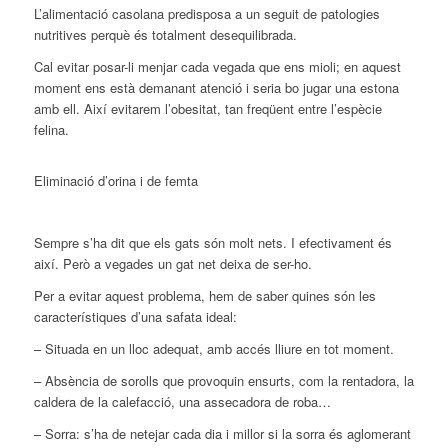
L’alimentació casolana predisposa a un seguit de patologies
nutritives perquè és totalment desequilibrada.
Cal evitar posar-li menjar cada vegada que ens mioli; en aquest
moment ens està demanant atenció i seria bo jugar una estona
amb ell. Així evitarem l’obesitat, tan freqüent entre l’espècie
felina.
Eliminació d’orina i de femta
Sempre s’ha dit que els gats són molt nets. I efectivament és
així. Però a vegades un gat net deixa de ser-ho.
Per a evitar aquest problema, hem de saber quines són les
característiques d’una safata ideal:
– Situada en un lloc adequat, amb accés lliure en tot moment.
– Absència de sorolls que provoquin ensurts, com la rentadora, la
caldera de la calefacció, una assecadora de roba…
– Sorra: s’ha de netejar cada dia i millor si la sorra és aglomerant