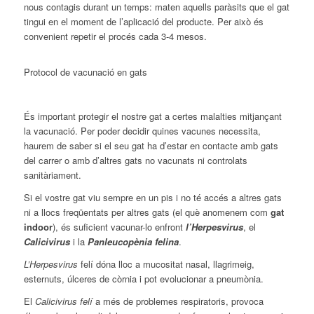
nous contagis durant un temps: maten aquells paràsits que el gat
tingui en el moment de l’aplicació del producte. Per això és
convenient repetir el procés cada 3-4 mesos.
Protocol de vacunació en gats
És important protegir el nostre gat a certes malalties mitjançant
la vacunació. Per poder decidir quines vacunes necessita,
haurem de saber si el seu gat ha d’estar en contacte amb gats
del carrer o amb d’altres gats no vacunats ni controlats
sanitàriament.
Si el vostre gat viu sempre en un pis i no té accés a altres gats
ni a llocs freqüentats per altres gats (el què anomenem com
gat
indoor
), és suficient vacunar-lo enfront
l’Herpesvirus
, el
Calicivirus
i la
Panleucopènia felina
.
L’Herpesvirus
felí dóna lloc a mucositat nasal, llagrimeig,
esternuts, úlceres de còrnia i pot evolucionar a pneumònia.
El
Calicivirus
felí
a més de problemes respiratoris, provoca