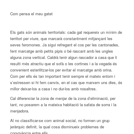
Com pensa el meu gatet
Els gats són animals territorials: cada gat requereix un mínim de
territori per viure, que marcarà constantment mitjançant les
seves feromones. Ja sigui refregant el cos per les cantonades,
fent marcatge amb petits pipis o bé rascant amb les ungles
alguna zona vertical. Caldrà tenir algun rascador a casa que li
resulti més atractiu que el sofà o les cortines i a la vegada és
convenient esterilitzar-los per evitar el marcatge amb orina.
Com per ells és tan important tenir sempre el mateix entorn i
s’estressen si hi fem canvis, en el cas que marxem uns dies, és
millor deixar-los a casa i no dur-los amb nosaltres.
Cal diferenciar la zona de menjar de la zona d’eliminació, per
tant, no posarem a la mateixa habitació la safata de sorra i la
menjadora.
Al no classificar-se com animal social, no formen un grup
jeràrquic definit, la qual cosa disminueix problemes de
convivència entre ells.