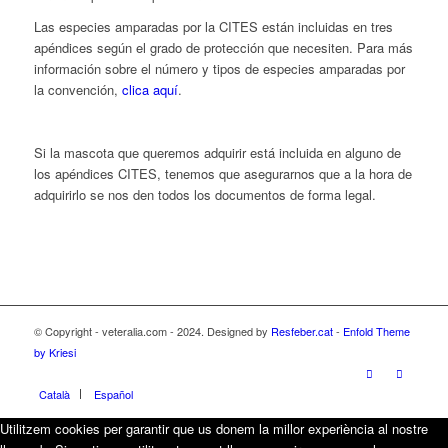
Las especies amparadas por la CITES están incluidas en tres
apéndices según el grado de protección que necesiten. Para más
información sobre el número y tipos de especies amparadas por
la convención,
clica aquí
.
Si la mascota que queremos adquirir está incluida en alguno de
los apéndices CITES, tenemos que asegurarnos que a la hora de
adquirirlo se nos den todos los documentos de forma legal.
© Copyright - veteralia.com - 2024. Designed by
Resfeber.cat
-
Enfold Theme
by Kriesi
Català
Español
Utilitzem cookies per garantir que us donem la millor experiència al nostre