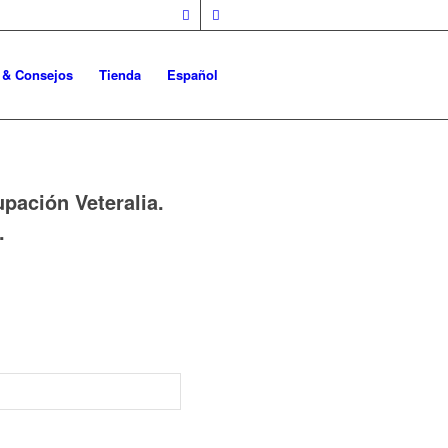
o & Consejos
Tienda
Español
upación Veteralia.
.