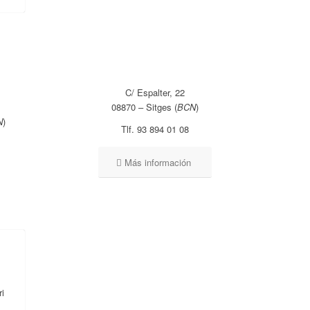
C/ Espalter, 22
08870 – Sitges (
BCN
)
N
)
Tlf. 93 894 01 08
Más información