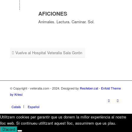
AFICIONES
Animales. Lectura. Caminar. Sol.
Vuelve al Hospital Veteralia Sala Gorön
© Copyright - veteralia.com - 2024. Designed by
Resfeber.cat
-
Enfold Theme
by Kriesi
Català
Español
Utilitzem cookies per garantir que us donem la millor experiència al nostre
lloc web. Si continueu utilitzant aquest lloc, assumirem que us plau.
D'acord