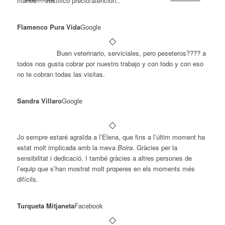
manos… Justifico precio/atención..
Flamenco Pura Vida
Google
Buen veterinario, serviciales, pero peseteros???? a
todos nos gusta cobrar por nuestro trabajo y con todo y con eso
no te cobran todas las visitas.
Sandra Villaro
Google
Jo sempre estaré agraïda a l’Elena, que fins a l’últim moment ha
estat molt implicada amb la meva
Boira
. Gràcies per la
sensibilitat i dedicació. I també gràcies a altres persones de
l’equip que s’han mostrat molt properes en els moments més
difícils.
Turqueta Mitjaneta
Facebook