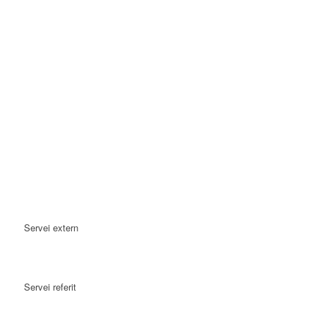
Servei extern
Servei referit