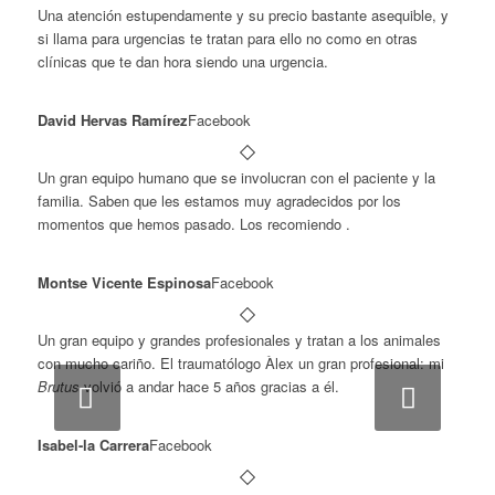
Una atención estupendamente y su precio bastante asequible, y
si llama para urgencias te tratan para ello no como en otras
clínicas que te dan hora siendo una urgencia.
David Hervas Ramírez
Facebook
Un gran equipo humano que se involucran con el paciente y la
familia. Saben que les estamos muy agradecidos por los
momentos que hemos pasado. Los recomiendo .
Montse Vicente Espinosa
Facebook
Un gran equipo y grandes profesionales y tratan a los animales
con mucho cariño. El traumatólogo Àlex un gran profesional: mi
Brutus
volvió a andar hace 5 años gracias a él.
Next
Next
Isabel-la Carrera
Facebook