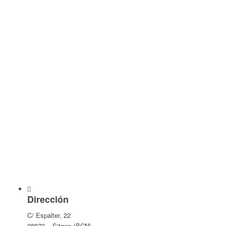
Dirección
C/ Espalter, 22
08870 – Sitges (
BCN
)