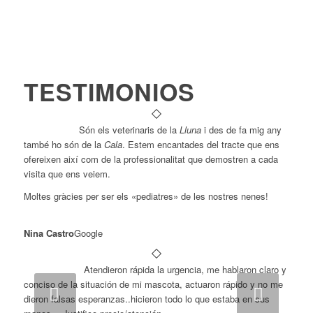
TESTIMONIOS
Són els veterinaris de la
Lluna
i des de fa mig any
també ho són de la
Cala
. Estem encantades del tracte que ens
ofereixen així com de la professionalitat que demostren a cada
visita que ens veiem.
Moltes gràcies per ser els «pediatres» de les nostres nenes!
Nina Castro
Google
Atendieron rápida la urgencia, me hablaron claro y
conciso de la situación de mi mascota, actuaron rápido y no me
Next
dieron falsas esperanzas..hicieron todo lo que estaba en sus