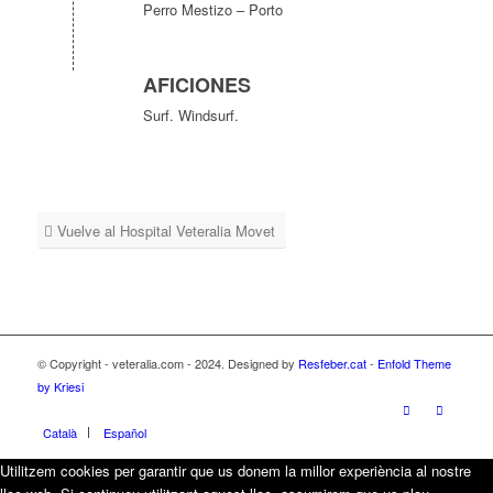
Perro Mestizo – Porto
AFICIONES
Surf. Windsurf.
Vuelve al Hospital Veteralia Movet
© Copyright - veteralia.com - 2024. Designed by
Resfeber.cat
-
Enfold Theme
by Kriesi
Català
Español
Utilitzem cookies per garantir que us donem la millor experiència al nostre