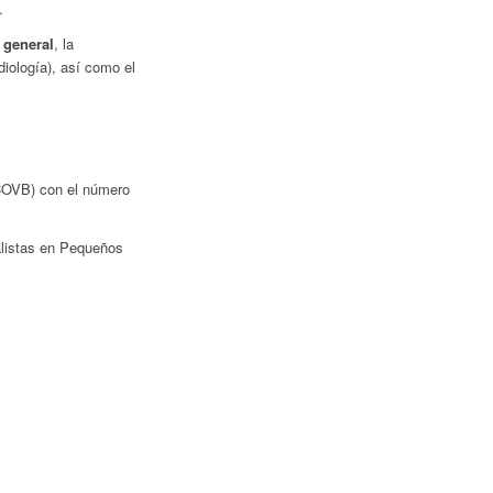
.
 general
, la
diología), así como el
(COVB) con el número
alistas en Pequeños