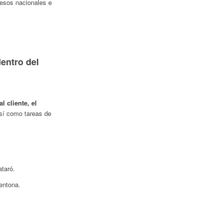
resos nacionales e
entro del
l cliente, el
sí como tareas de
ataró.
entona.