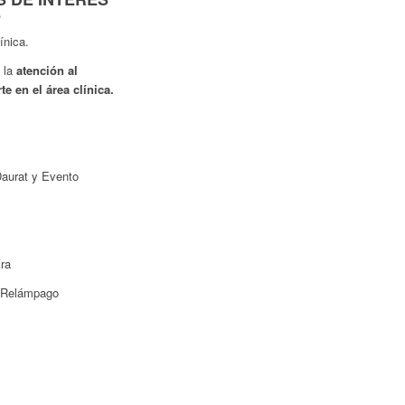
O
ínica.
 la
atención al
te en el área clínica.
Daurat y Evento
ra
 Relámpago