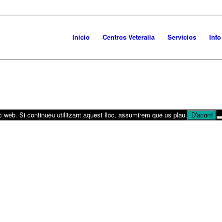
Inicio
Centros Veteralia
Servicios
Inf
oc web. Si continueu utilitzant aquest lloc, assumirem que us plau.
D'acord