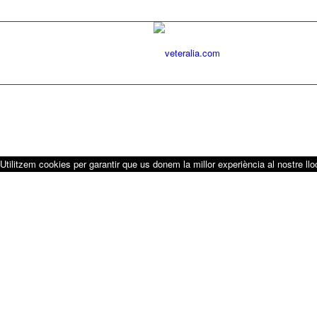
Utilitzem cookies per garantir que us donem la millor experiència al nostre ll